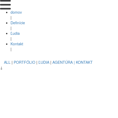
domov
|
Definície
|
Ľudia
|
Kontakt
|
ALL
|
PORTFÓLIO
|
ĽUDIA
|
AGENTÚRA
| KONTAKT
↓
SMOLKO JE PAN, VYRIESIL TO AKO KKT, SMOLKO JE PAN,
VYRIESIL TO AKO KKT, SMOLKO JE PAN, VYRIESIL TO AKO
KKT